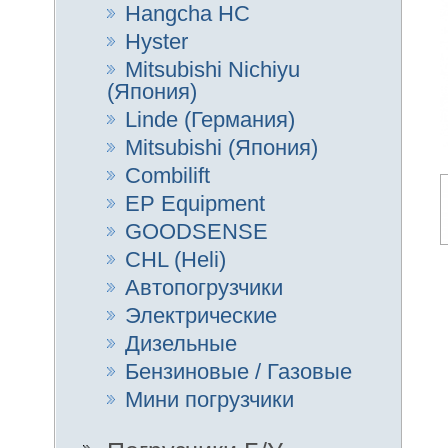
(Япония)
Linde (Германия)
Mitsubishi (Япония)
Combilift
EP Equipment
GOODSENSE
CHL (Heli)
Автопогрузчики
Электрические
Дизельные
Бензиновые / Газовые
Мини погрузчики
Погрузчики Б/У
Уважае
Складская техника
стоимо
форми
знать 
Складские тележки
высота
Штабелёры / Ричтраки
стелл
остато
Электрокары