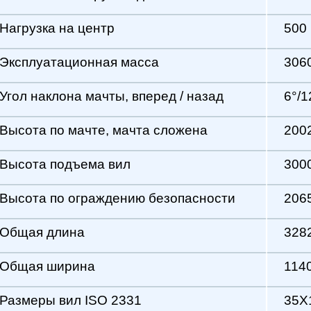
оворота
2160 мм
преодолеваемый с грузом/без
20 %
тормоз
Механический / гидрав
м ваше спокойствие и время
 лет
Доставка по РФ
Аренда
и
лизинг
Техника для склада