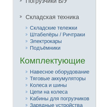
Оставь
Подъёмники
кратч
пре
Комплектующие
профе
сдела
предло
Навесное оборудование
Тяговые аккумуляторы
Колеса и шины
Цепи на колеса
Кабины для погрузчиков
Зарядные устройства
Другие запчасти
Электрооборудование
Смазочные материалы
Канистры пластиковые
Ножной 
Всё для мини
тормоз
погрузчиков
безоп
(Bobcat, Caterpiller,
Case)
Услуги