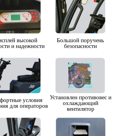
становлен противовес и
охлаждающий
вентилятор
амок крышки двигателя
для большей
безопасности