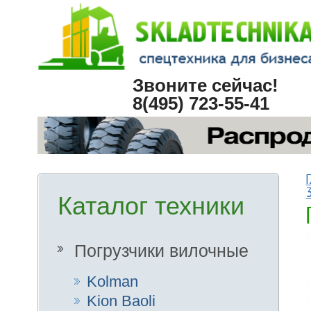
О 
Звоните сейчас!
А
8(495) 723-55-41
Главная
К
3.5т (топли
Каталог техники
Погруз
Погрузчики вилочные
Kolman
Kion Baoli
Hangcha HC
Hyster
Mitsubishi Nichiyu