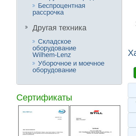
Положени
Номиналь
Нагрузка 
Эксплуат
Угол накл
Высота по
Высота п
Высота п
Общая дл
Общая ш
Размеры 