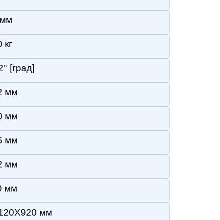
лический
Оплата
Запасные части