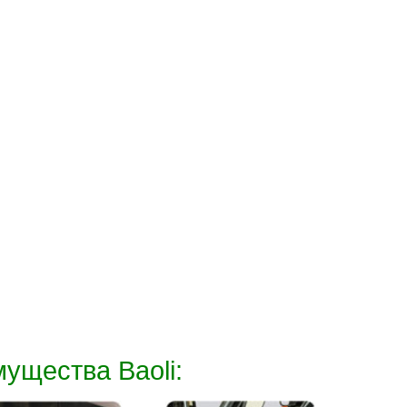
i:
Большой поручень
безопасности