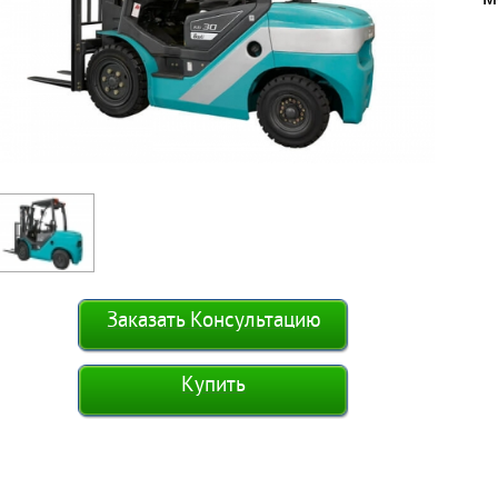
Заказать Консультацию
Купить
мые клиенты, мы не указываем
сть на новую технику т.к. для
рования цены нам необходимо
все Ваши пожелания, такие как:
 подъема груза, размер между
ажами, грузоподъемность,
чная грузоподъемность и т.п.