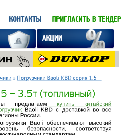
ПРИГЛАСИТЬ В ТЕНДЕР
ИИ
li KBD серия 1.5 –
опливный)
упить китайский
с доставкой во все
беспечивают высокий
сти, соответствуя
дартам.