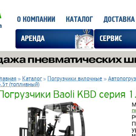
КОМПАНИИ
КАТАЛОГ
ДОСТАВКА
КОНТАКТЫ
РЕНДА
СЕРВИС
АКЦ
аталог
Погрузчики вилочные
Автопогрузчики
Погрузчики Bao
вный)
чики Baoli KBD серия 1.5 – 3.5т (т
Мы предлагаем
к
погрузчик
Baoli KBD 
регионы России.
Погрузчики Baoli о
уровень безопасно
международным стан