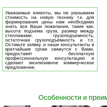
те заявку, и наши консультанты в
айшие сроки свяжутся с Вами,
доставят бесплатную
ссиональную консультацию и
ют эксклюзивное коммерческое
жение.
Особенности и преимущества Baol
стояночный
Диаметр руля
Дисплей высокой
 - больше
уменьшен для
точности и надежности
асности
снижения усталости