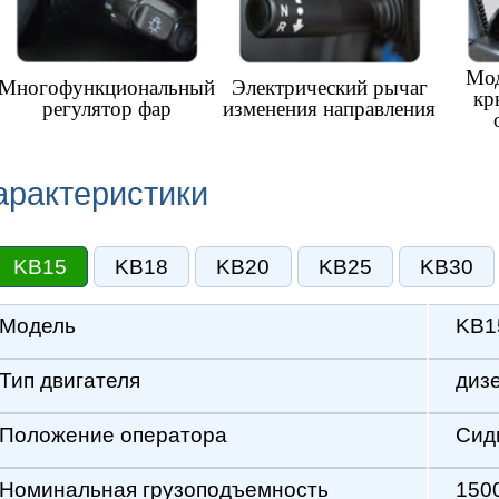
е оператора
Сидит
ная грузоподъемность
1500 кг
на центр
500 мм
ационная масса
3060 кг
она мачты, вперед / назад
6°/12° [град]
 мачте, мачта сложена
2002 мм
одъема вил
3000 мм
о ограждению безопасности
2065 мм
ина
3282 мм
ирина
1140 мм
вил ISO 2331
35X120X920 мм