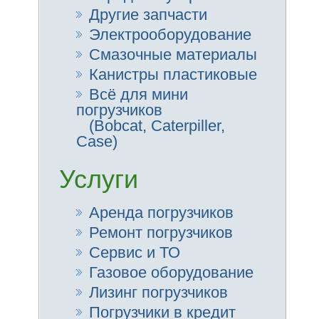
Аренда погрузчиков
Ремонт погрузчиков
Увеличено
сигнализ
Сервис и ТО
Газовое оборудование
Лизинг погрузчиков
Погрузчики в кредит
Беспроцентная
рассрочка
Многофун
Другая техника
регул
Складское
оборудование
Характе
Wilhem-Lenz
Уборочное и моечное
оборудование
KB15
Модель
Сертификаты
Тип двига