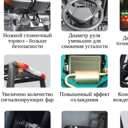
У
 количество
Повышенный эффект
Комфортные условия
ирующих фар
охлаждения
вождения для операторов
Модульные пластик.
З
кциональный
Электрический рычаг
крышки- удобство
ятор фар
изменения направления
обслуживания
ристики
KB18
KB20
KB25
KB30
KB35
KB15
теля
дизельный