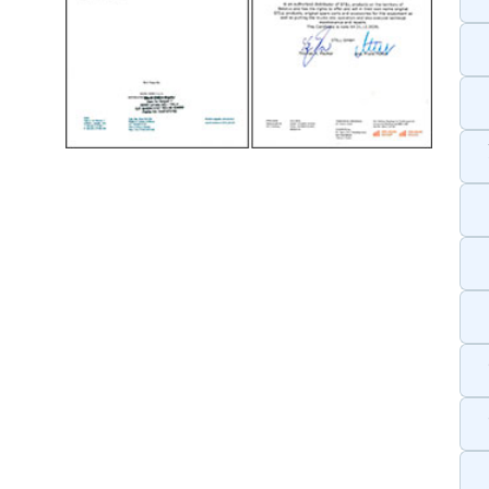
Радиус п
Подъем, 
груза
Рабочий 
Сбережё
Гарантия 5
Разделы сайта
Погрузчики
О компании
Вилочные погрузчики