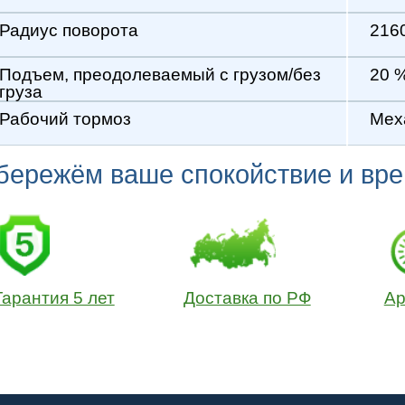
Электрические штабелеры
Узкопроходые штабелеры
зчики
Ричтраки
и
Электрические тележки
зчики
Ручные тележки
ики
Электрокары
Юр.Адрес: Москва, пер. Сухаревский М, д.9
Склад: Московская обл., г. Подольск,
пр. Юных Ленинцев, 17 (11 км. от МКАД).
сит исключительно информационный характер.
вляются публичной офертой , как ее определяют статьи 435 и 43
а , указание источника и гиперссылки на этот сайт является обяз